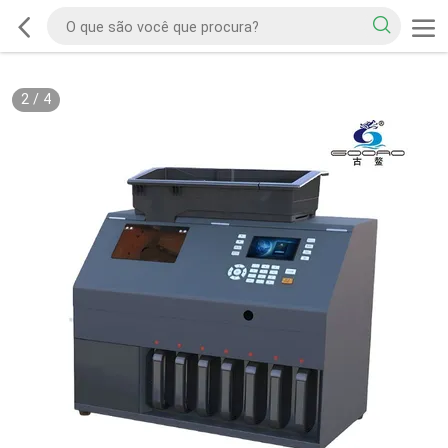
2
/
4