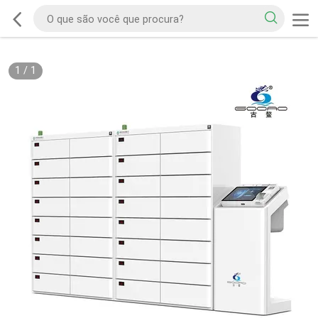
1
/
1