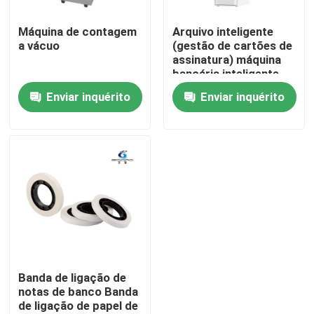
Máquina de contagem
Arquivo inteligente
Visita à fábrica
a vácuo
(gestão de cartões de
assinatura) máquina
bancária inteligente
Controle de Qualidade
Enviar inquérito
Enviar inquérito
Contacte-nos
notícias
Todos os casos
Pedir um orçamento
Banda de ligação de
notas de banco Banda
de ligação de papel de
Máquina de classificação de notas