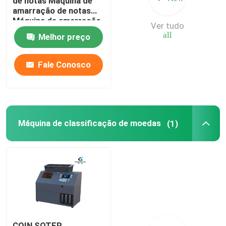
de notas Máquina de
amarração de notas
Máquina de amarração
Ver tudo
de bandas Máquina de
all
Melhor preço
amarração Máquina de
amarração automática
Fale Conosco
Máquina de classificação de moedas
(1)
COIN SOTER