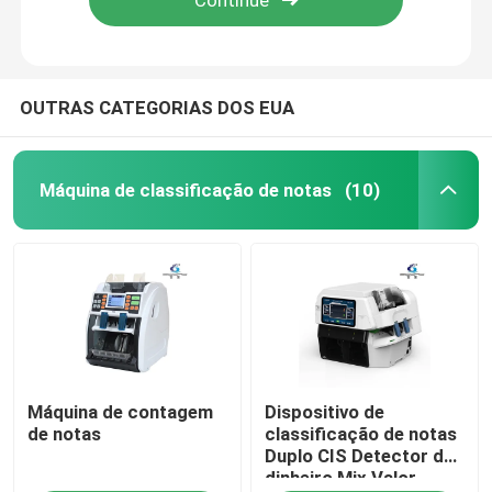
OUTRAS CATEGORIAS DOS EUA
Máquina de classificação de notas
(10)
Casa
Máquina de contagem
Dispositivo de
Produtos
de notas
classificação de notas
Duplo CIS Detector de
dinheiro Mix Valor
Quem Somos