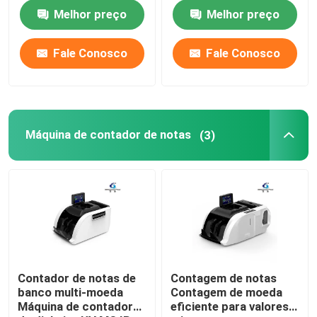
Contador de dinheiro
Melhor preço
Melhor preço
Máquina de contagem
de dinheiro
Visita à fábrica
Fale Conosco
Fale Conosco
Controle de Qualidade
Contacte-nos
Máquina de contador de notas
(3)
notícias
Todos os casos
Pedir um orçamento
Contador de notas de
Contagem de notas
banco multi-moeda
Contagem de moeda
Máquina de contador
eficiente para valores
Máquina de classificação de notas