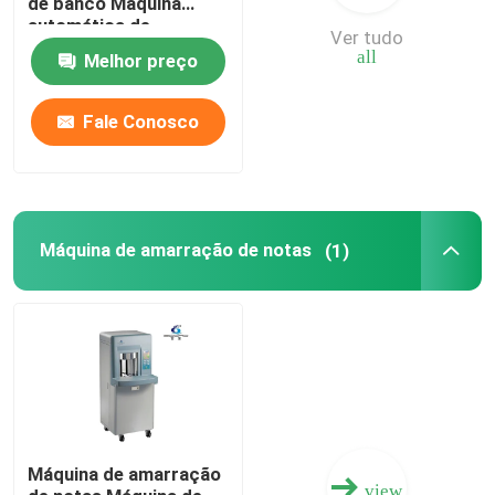
de banco Máquina
automática de
Ver tudo
encadernação de notas
all
Melhor preço
de banco Máquina de
encadernação de
moedas Máquina de
Fale Conosco
encadernação
Máquina de amarração de notas
(1)
Máquina de amarração
view