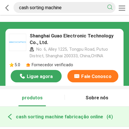
Shanghai Guao Electronic Technology
Co., Ltd.
No. 6, Alley 1225, Tongpu Road, Putuo
District, Shanghai 200333, China,CHINA
5.0
Fornecedor verificado
Ligue agora
Fale Conosco
produtos
Sobre nós
cash sorting machine fabricação online
(4)