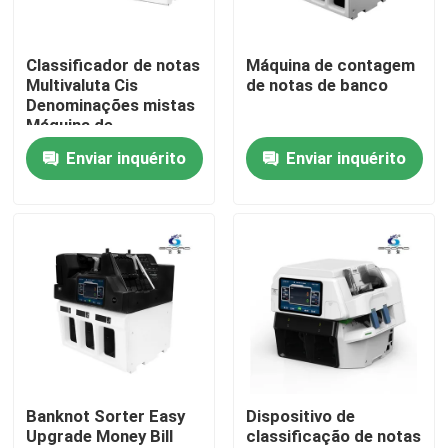
Visita à fábrica
Classificador de notas
Máquina de contagem
Multivaluta Cis
de notas de banco
Denominações mistas
Controle de Qualidade
Máquina de
classificação de notas
Enviar inquérito
Enviar inquérito
Valor da conta
Contacte-nos
Contagem de dinheiro
Máquina de
classificação de notas
notícias
Todos os casos
Pedir um orçamento
Banknot Sorter Easy
Dispositivo de
Upgrade Money Bill
classificação de notas
Máquina de classificação de notas