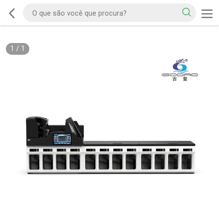
1
/
1